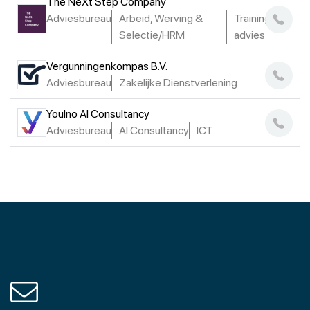
The NeXt Step Company
Adviesbureau
Arbeid, Werving &
Training en
Selectie/HRM
advies
Vergunningenkompas B.V.
Adviesbureau
Zakelijke Dienstverlening
Youlno AI Consultancy
Adviesbureau
AI Consultancy
ICT