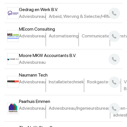
Gedrag en Werk B.V.
Adviesbureau
Arbeid, Werving & Selectie/HRM
MEcom Consulting
Adviesbureau
Automatisering
Communicatie
Dienstv
Moore MKW Accountants B.V.
Adviesbureau
Naumann Tech
Adviesbureau
Installatietechniek
Rookgastechniek
V
B
Paarhuis Emmen
Adviesbureau
Adviesbureau/Ingenieursbureau
Teken-
advies