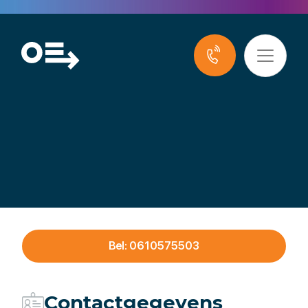
Ecocert B.V.
Bel: 0610575503
Contactgegevens