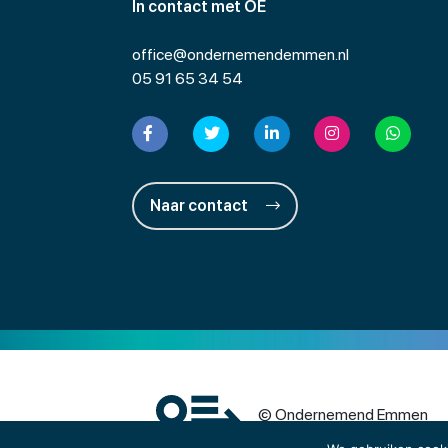
In contact met OE
office@ondernemendemmen.nl
05 91 65 34 54
Naar contact
© Ondernemend Emmen