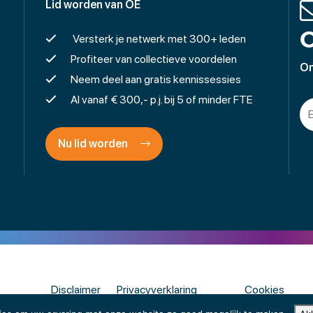
Lid worden van OE
O
Versterk je netwerk met 300+ leden
Profiteer van collectieve voordelen
On
Neem deel aan gratis kennissessies
Al vanaf € 300,- p.j. bij 5 of minder FTE
Nu lid worden
Disclaimer
Privacyverklaring
Cookies