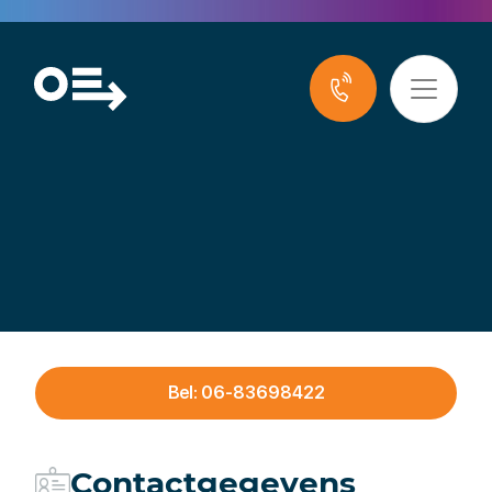
The NeXt Step
Company
Bel: 06-83698422
Contactgegevens