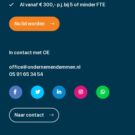
Al vanaf € 300,- p.j. bij 5 of minder FTE
Nu lid worden
In contact met OE
office@ondernemendemmen.nl
05 91 65 34 54
Naar contact