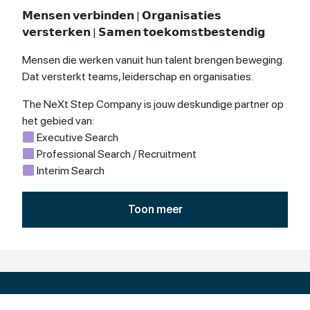
𝗠𝗲𝗻𝘀𝗲𝗻 𝘃𝗲𝗿𝗯𝗶𝗻𝗱𝗲𝗻 | 𝗢𝗿𝗴𝗮𝗻𝗶𝘀𝗮𝘁𝗶𝗲𝘀
𝘃𝗲𝗿𝘀𝘁𝗲𝗿𝗸𝗲𝗻 | 𝗦𝗮𝗺𝗲𝗻 𝘁𝗼𝗲𝗸𝗼𝗺𝘀𝘁𝗯𝗲𝘀𝘁𝗲𝗻𝗱𝗶𝗴
Mensen die werken vanuit hun talent brengen beweging.
Dat versterkt teams, leiderschap en organisaties.
The NeXt Step Company is jouw deskundige partner op
het gebied van:
Executive Search
Professional Search / Recruitment
Interim Search
𝗛𝗶𝗴𝗵 𝗧𝗲𝗰𝗵 – 𝗛𝗶𝗴𝗵 𝗧𝗼𝘂𝗰𝗵 – 𝗛𝗶𝗴𝗵 𝗜𝗺𝗽𝗮𝗰𝘁
Toon meer
Onze unieke, integrale aanpak van talentselectie, die uit
7 kernstappen bestaat, is afgestemd op de unieke
behoeften en cultuur van jouw organisatie. Deze
methodische en mensgerichte benadering leidt tot
duurzame, toekomstbestendige talentmatches en
buitengewone klant- en kandidaat tevredenheid.