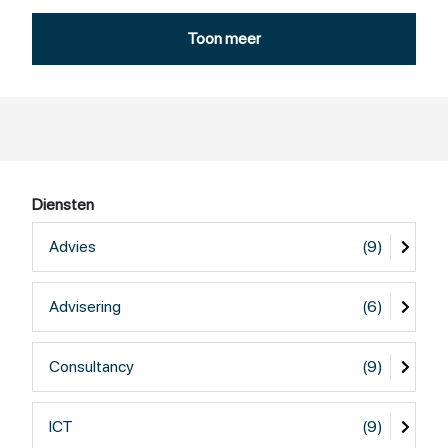
gedeelten van dit proces. Inmiddels hebben veel
ziekenhuizen, zorginstellingen, overheden (lokaal,
Toon meer
regionaal en landelijk), nutsorganisaties en bedrijven
samen met mij deze stappen doorlopen. Ik heb inmiddels
veel aanbestedingen in de markt mogen zetten en
samen met een projectteam de meest geschikte
leverancier/dienstverlener geselecteerd.
Maar de uitkomst hoeft niet altijd een vervangingstraject
Diensten
te zijn. Ook een thermometer in de
communicatievoorzieningen steken kan voldoende zijn,
Advies
(9)
zeker nu door de geopolitieke verschuivingen noodzaak
tot kritisch kijken naar de installed base toeneemt.
Advisering
(6)
Een adviestraject begint met een kennismaking en het
begrijpen van de vraagstelling. Als de vraagstelling
Consultancy
(9)
gezamenlijk is vastgesteld zal ik daar een actieplannetje
voor maken met een bijbehorende inschatting van de
inzet. Geen open einde, geen verrassingen.
ICT
(9)