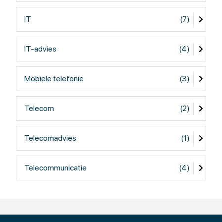
Wie het in het noorden al hebben mogen ervaren?
RijksUniversiteitGroningen, Provincie Groningen,
IT
(7)
Provincie Drenthe, Veiligheidsregio Drenthe, Isala
Ziekenhuis Zwolle, Veiligheidsregio Friesland, Provincie
IT-advies
(4)
Friesland en Gemeente Emmen. En wat verder weg o.a.
TerWeel zorg, Twentse Zorgcentra, WelThuis, GGD
Leiden, van Gansewinkel (tegenwoordig Renewi),
Mobiele telefonie
(3)
BosKalis en Perfetti/vanMelle (van de snoepjes). Meer
referenties zijn te vinden op mijn website.
Telecom
(2)
Even sparren? Ik kom graag op de koffie.
Telecomadvies
(1)
MEcom Consulting is geassocieerd met Nivo in Weesp,
een onafhankelijk ICT advies-, projectmanagement- en
detacheringsbureau met meer dan 50 medewerkers.
Telecommunicatie
(4)
MEcom Consulting is ook lid van de BTG (Vereniging van
Bedrijfstelecommunicatie Grootgebruikers), de
Telecom Sociëty en Growing Emmen.