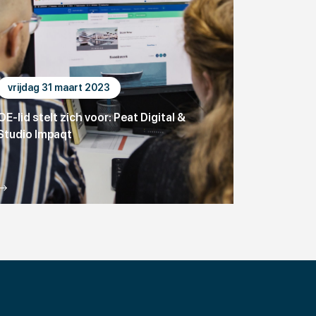
vrijdag 31 maart 2023
OE-lid stelt zich voor: Peat Digital &
Studio Impaqt