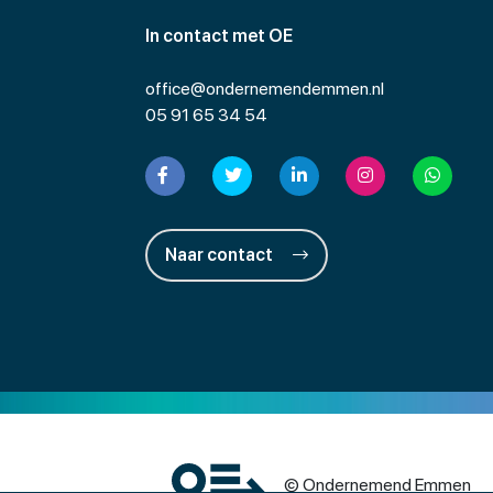
In contact met OE
office@ondernemendemmen.nl
05 91 65 34 54
Naar contact
© Ondernemend Emmen