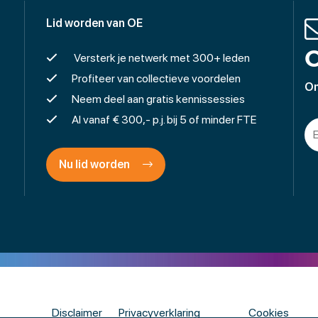
Lid worden van OE
O
Versterk je netwerk met 300+ leden
Profiteer van collectieve voordelen
On
Neem deel aan gratis kennissessies
Al vanaf € 300,- p.j. bij 5 of minder FTE
Nu lid worden
Disclaimer
Privacyverklaring
Cookies