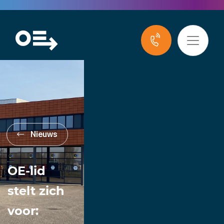
Nieuws
OE-lid
stelt zich
voor: