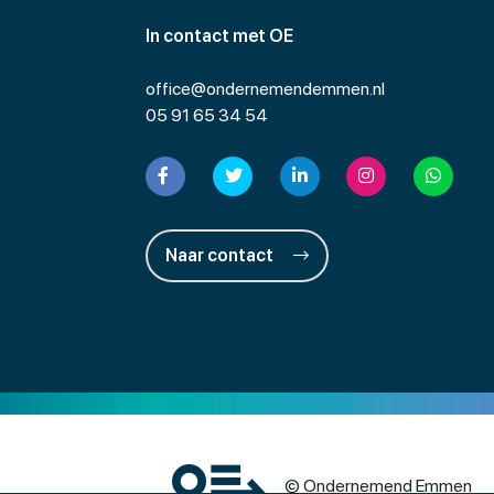
In contact met OE
office@ondernemendemmen.nl
05 91 65 34 54
Naar contact
© Ondernemend Emmen