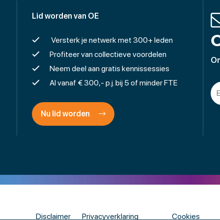
Lid worden van OE
O
Versterk je netwerk met 300+ leden
Profiteer van collectieve voordelen
On
Neem deel aan gratis kennissessies
Al vanaf € 300,- p.j. bij 5 of minder FTE
Nu lid worden
Disclaimer
Privacyverklaring
Cookies