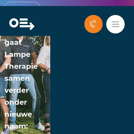
Nieuws
Na 15 jaar
gaat
Lampe
Therapie
samen
verder
onder
nieuwe
naam: