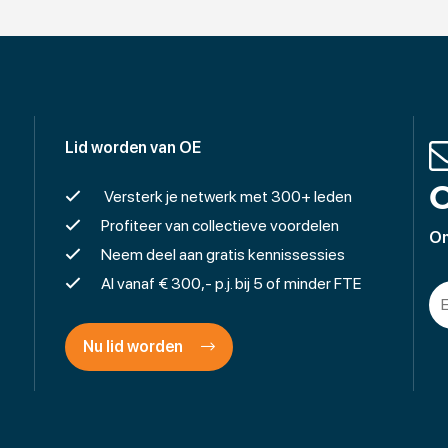
Lid worden van OE
O
Versterk je netwerk met 300+ leden
Profiteer van collectieve voordelen
On
Neem deel aan gratis kennissessies
Al vanaf € 300,- p.j. bij 5 of minder FTE
Nu lid worden