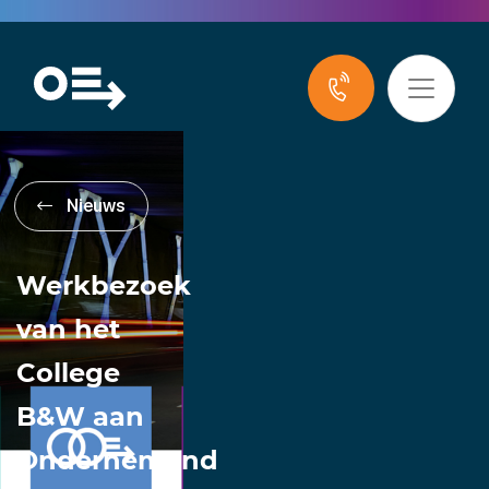
Nieuws
Werkbezoek
van het
College
B&W aan
Ondernemend