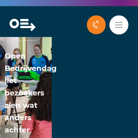
Nieuws
Open
Bedrijvendag
liet
bezoekers
zien wat
anders
achter