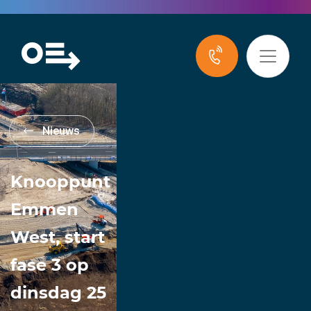
Nieuws
Knooppunt
Emmen
West, start
fase 3 op
dinsdag 25