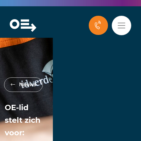
Nieuws
OE-lid
stelt zich
voor: