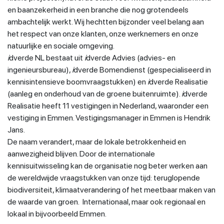
en baanzekerheid in een branche die nog grotendeels
ambachtelijk werkt. Wij hechtten bijzonder veel belang aan
het respect van onze klanten, onze werknemers en onze
natuurlijke en sociale omgeving.
i
dverde NL bestaat uit
i
dverde Advies (advies- en
ingenieursbureau),
i
dverde Bomendienst (gespecialiseerd in
kennisintensieve boomvraagstukken) en
i
dverde Realisatie
(aanleg en onderhoud van de groene buitenruimte).
i
dverde
Realisatie heeft 11 vestigingen in Nederland, waaronder een
vestiging in Emmen. Vestigingsmanager in Emmen is Hendrik
Jans.
De naam verandert, maar de lokale betrokkenheid en
aanwezigheid blijven. Door de internationale
kennisuitwisseling kan de organisatie nog beter werken aan
de wereldwijde vraagstukken van onze tijd: teruglopende
biodiversiteit, klimaatverandering of het meetbaar maken van
de waarde van groen. Internationaal, maar ook regionaal en
lokaal in bijvoorbeeld Emmen.