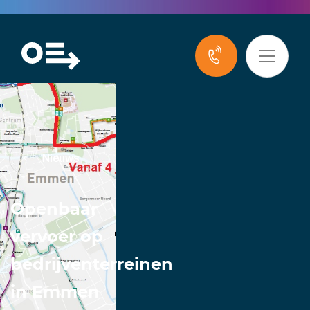
Nieuws
Openbaar
vervoer op
bedrijventerreinen
in Emmen