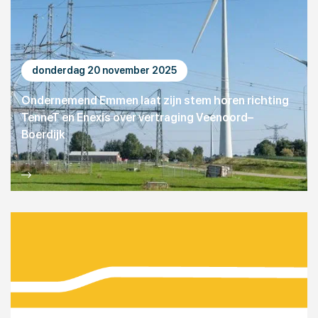
donderdag 20 november 2025
Ondernemend Emmen laat zijn stem horen richting
TenneT en Enexis over vertraging Veenoord–
Boerdijk