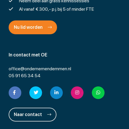
Neem deel aan gratis kennissessies
Al vanaf € 300,- p.j. bij 5 of minder FTE
Nu lid worden
In contact met OE
office@ondernemendemmen.nl
05 91 65 34 54
Naar contact