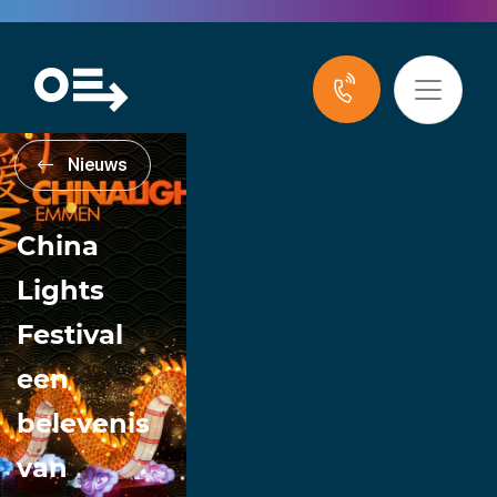
Nieuws
China
Lights
Festival
een
belevenis
van