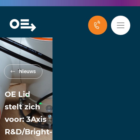
Nieuws
OE Lid
stelt zich
voor: 3Axis
R&D/Bright-