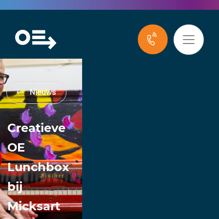
Nieuws
Creatieve
OE
Lunchbox
bij
Micksart