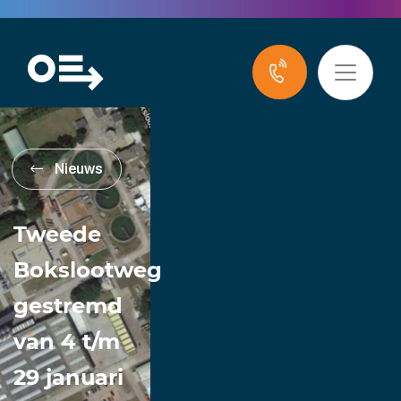
Nieuws
Tweede
Bokslootweg
gestremd
van 4 t/m
29 januari