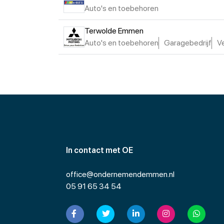
Auto's en toebehoren
Terwolde Emmen
Auto's en toebehoren
Garagebedrijf
V
In contact met OE
office@ondernemendemmen.nl
05 91 65 34 54