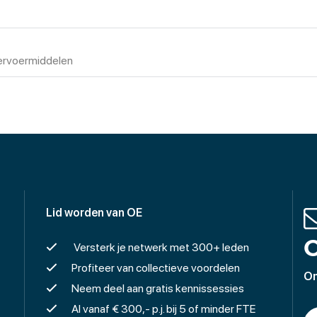
ervoermiddelen
Lid worden van OE
O
Versterk je netwerk met 300+ leden
Profiteer van collectieve voordelen
On
Neem deel aan gratis kennissessies
Al vanaf € 300,- p.j. bij 5 of minder FTE