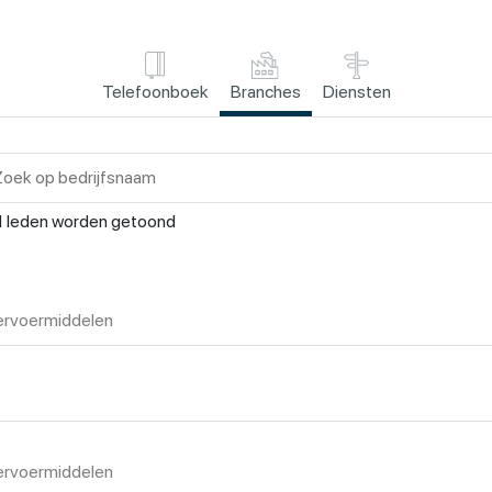
Telefoonboek
Branches
Diensten
1
leden worden getoond
ervoermiddelen
ervoermiddelen