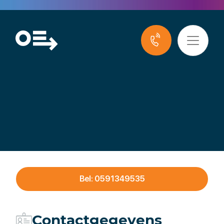
CarXpert ABS
Bel: 0591349535
Contactgegevens