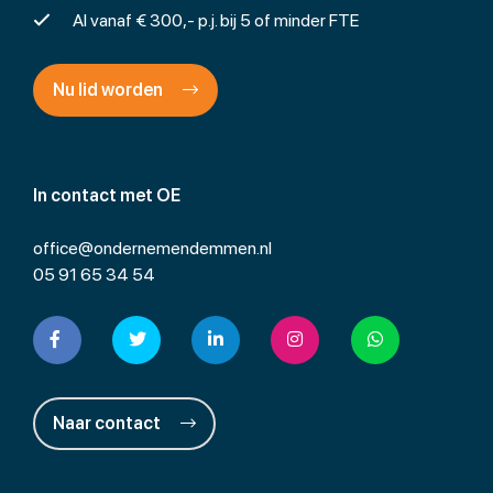
Al vanaf € 300,- p.j. bij 5 of minder FTE
Nu lid worden
In contact met OE
office@ondernemendemmen.nl
05 91 65 34 54
Naar contact