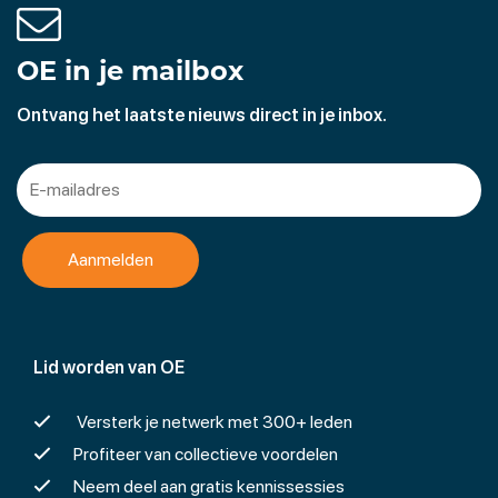
vonkjes, dus intern in uw bedrijfshal is het een zeer veilig
voertuig.
OE in je mailbox
Ontvang het laatste nieuws direct in je inbox.
Sinds eind 2014 hebben zijn wij ook dealer van een
benzine scooter lijn van het merk: RAZZO
Dit merk heeft een breed scala aan modellen. Dus voor
elk wat wils.
Kom gerust eens langs voor een bezoek aan ons bedrijf.
Lid worden van OE
Versterk je netwerk met 300+ leden
Profiteer van collectieve voordelen
Neem deel aan gratis kennissessies