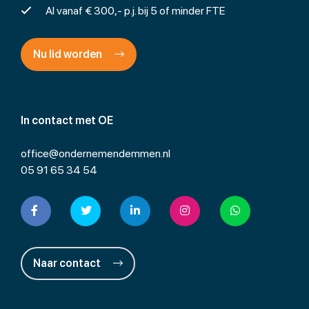
Al vanaf € 300,- p.j. bij 5 of minder FTE
Nu lid worden
In contact met OE
office@ondernemendemmen.nl
05 91 65 34 54
Naar contact