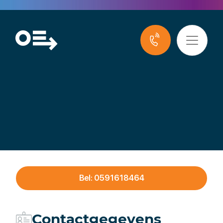
Century Autogroep
Bel: 0591618464
Contactgegevens