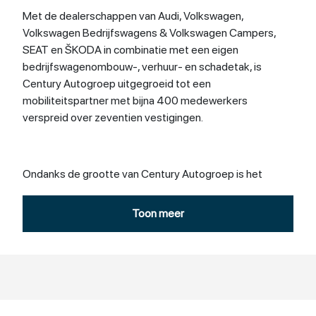
Met de dealerschappen van Audi, Volkswagen,
Volkswagen Bedrijfswagens & Volkswagen Campers,
SEAT en ŠKODA in combinatie met een eigen
bedrijfswagenombouw-, verhuur- en schadetak, is
Century Autogroep uitgegroeid tot een
mobiliteitspartner met bijna 400 medewerkers
verspreid over zeventien vestigingen.
Ondanks de grootte van Century Autogroep is het
laagdrempelige, lokale en regionale karakter erg
belangrijk. Century Autogroep heeft vestigingen in
Toon meer
Assen, Delfzijl, Emmen, Groningen, Sappemeer,
Stadskanaal, Veendam, Winschoten en Winsum.
We bieden zowel de particuliere als de zakelijke rijder
een totaaloplossing op het gebied van zijn of haar