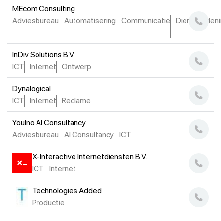
MEcom Consulting
Adviesbureau
Automatisering
Communicatie
Dienstverlen
InDiv Solutions B.V.
ICT
Internet
Ontwerp
Dynalogical
ICT
Internet
Reclame
Youlno AI Consultancy
Adviesbureau
AI Consultancy
ICT
X-Interactive Internetdiensten B.V.
ICT
Internet
Technologies Added
Productie