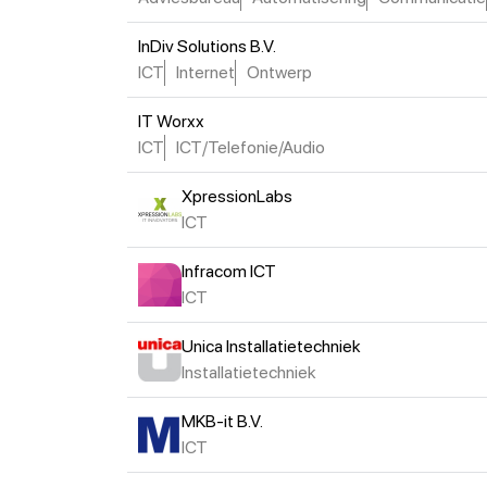
InDiv Solutions B.V.
ICT
Internet
Ontwerp
IT Worxx
ICT
ICT/Telefonie/Audio
XpressionLabs
ICT
Infracom ICT
ICT
Unica Installatietechniek
Installatietechniek
MKB-it B.V.
ICT