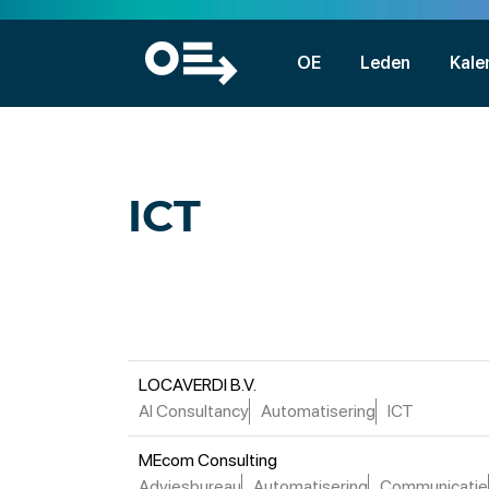
OE
Leden
Kale
ICT
LOCAVERDI B.V.
AI Consultancy
Automatisering
ICT
MEcom Consulting
Adviesbureau
Automatisering
Communicatie