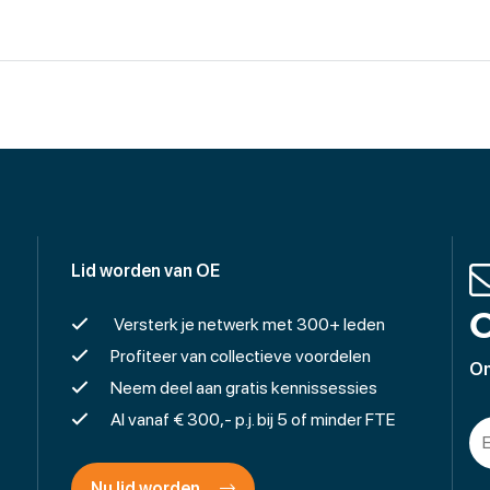
Lid worden van OE
O
Versterk je netwerk met 300+ leden
Profiteer van collectieve voordelen
On
Neem deel aan gratis kennissessies
Al vanaf € 300,- p.j. bij 5 of minder FTE
Nu lid worden