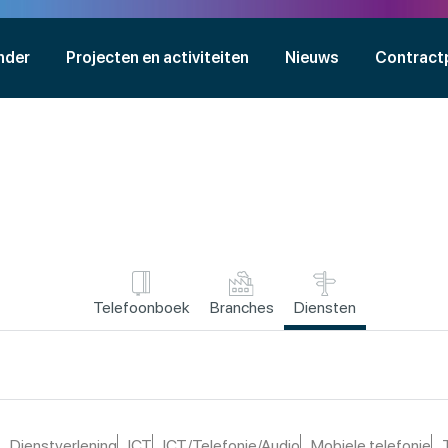
nder
Projecten en activiteiten
Nieuws
Contract
Telefoonboek
Branches
Diensten
Dienstverlening
ICT
ICT/Telefonie/Audio
Mobiele telefonie