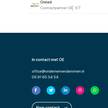
Onited
Contractpartner OE
ICT
In contact met OE
office@ondernemendemmen.nl
05 91 65 34 54
Naar contact