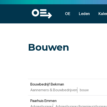
OE
Leden
Kale
Bouwen
Bouwbedrijf Bekman
Aannemers & Bouwbedrijven
bouw
Paarhuis Emmen
Adviesbureau
Adviesbureau/Ingenieursbureau