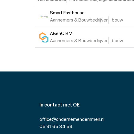
Smart Fasthouse
Aannemers & Bouwbedrijven
bouw
ABenO B.V.
Aannemers & Bouwbedrijven
bouw
In contact met OE
office@ondernemendemmen.nl
05 91 65 34 54