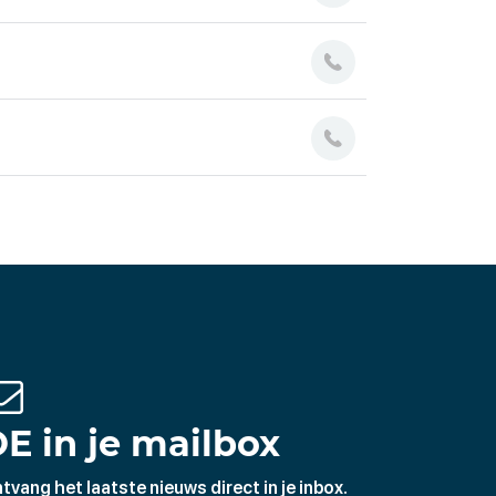
E in je mailbox
tvang het laatste nieuws direct in je inbox.