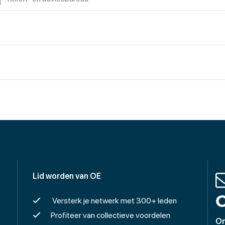
Lid worden van OE
O
Versterk je netwerk met 300+ leden
Profiteer van collectieve voordelen
On