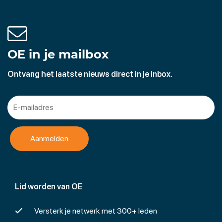
woningen en panden. Zo vervangen wij o.a. kozijnen,
deuren, dakwerken en boeidelen. Onderhoudsprojecten
worden in nauw overleg met architect, bewoners en/of
gemeente uitgevoerd.
OE in je mailbox
Ontvang het laatste nieuws direct in je inbox.
Lid worden van OE
Versterk je netwerk met 300+ leden