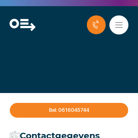
ABenO B.V.
Bel: 0616045744
Contactgegevens