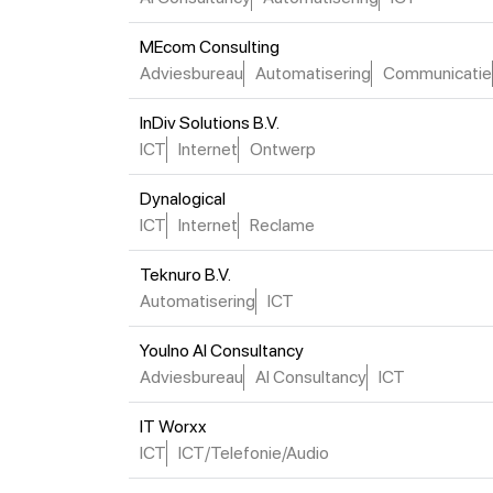
MEcom Consulting
Adviesbureau
Automatisering
Communicatie
InDiv Solutions B.V.
ICT
Internet
Ontwerp
Dynalogical
ICT
Internet
Reclame
Teknuro B.V.
Automatisering
ICT
Youlno AI Consultancy
Adviesbureau
AI Consultancy
ICT
IT Worxx
ICT
ICT/Telefonie/Audio