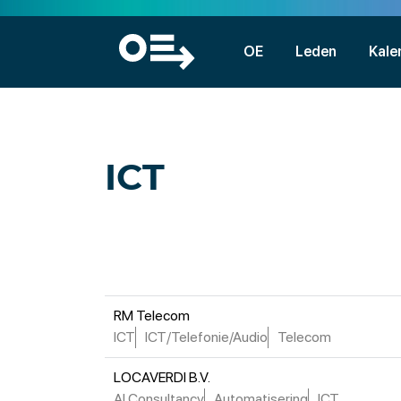
OE
Leden
Kale
ICT
RM Telecom
ICT
ICT/Telefonie/Audio
Telecom
LOCAVERDI B.V.
AI Consultancy
Automatisering
ICT