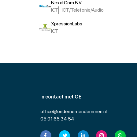
NexxtCom B.V.
ICT
ICT/Telefonie/Audio
XpressionLabs
ICT
In contact met OE
office@ondernemendemmen.nl
05 91 65 34 54