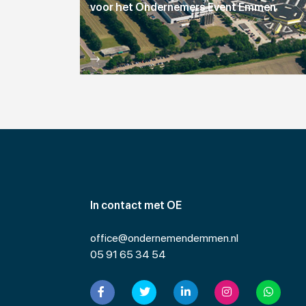
voor het Ondernemers Event Emmen
In contact met OE
office@ondernemendemmen.nl
05 91 65 34 54