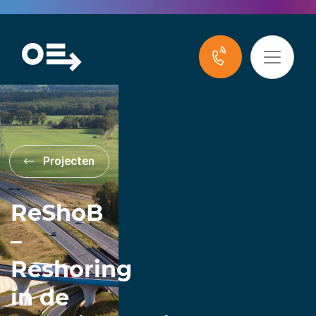
Projecten
ReShoB
–
Reshoring
in de