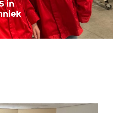
5 in
hniek