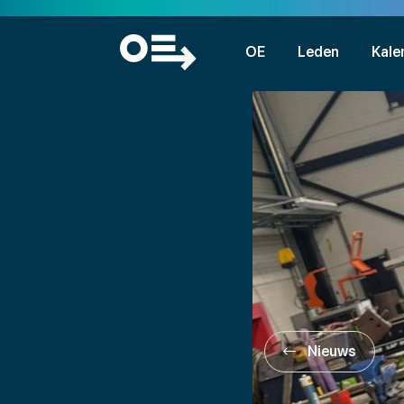
OE
Leden
Kale
Nieuws