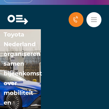
Ondernemend
Emmen en
Toyota
Nederland
organiseren
samen
bijeenkomst
over
mobiliteit
en