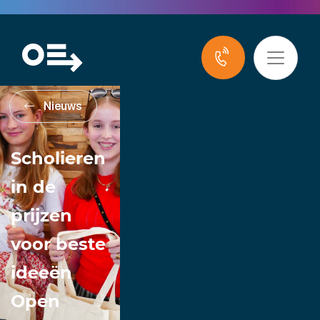
Nieuws
Scholieren
in de
prijzen
voor beste
ideeën
Open