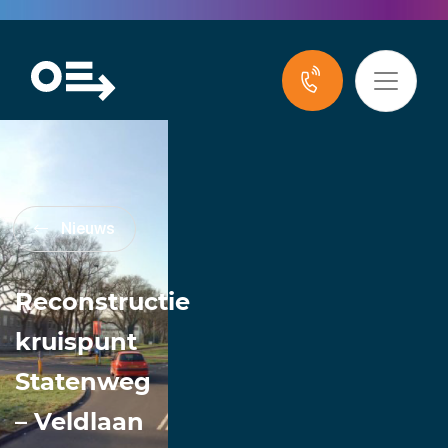
Nieuws
Reconstructie
kruispunt
Statenweg
– Veldlaan