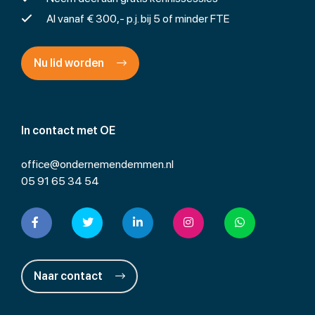
Al vanaf € 300,- p.j. bij 5 of minder FTE
Nu lid worden
In contact met OE
office@ondernemendemmen.nl
05 91 65 34 54
Naar contact