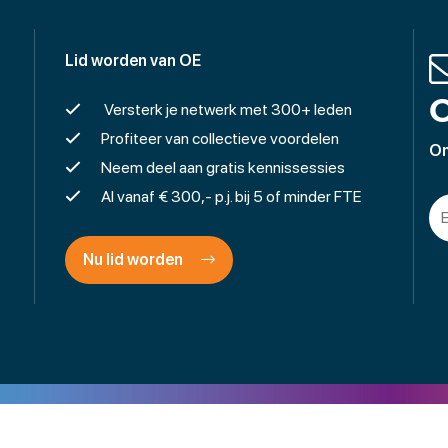
Lid worden van OE
O
Versterk je netwerk met 300+ leden
Profiteer van collectieve voordelen
On
Neem deel aan gratis kennissessies
Al vanaf € 300,- p.j. bij 5 of minder FTE
Nu lid worden