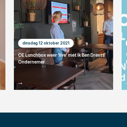
dinsdag 12 oktober 2021
OE Lunchbox weer ‘live’ met Ik Ben Drents
Ondernemer