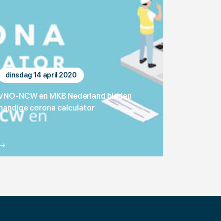
dinsdag 14 april 2020
VNO-NCW en MKB Nederland bieden
handige corona calculator