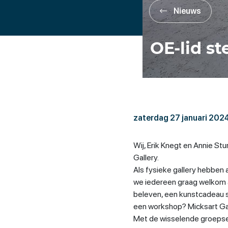
Nieuws
OE-lid st
zaterdag 27 januari 202
Wij, Erik Knegt en Annie St
Gallery.
Als fysieke gallery hebben a
we iedereen graag welkom a
beleven, een kunstcadeau sc
een workshop? Micksart Ga
Met de wisselende groepsex