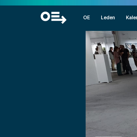
OE
Leden
Kale