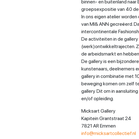
binnen- en buitenland naar
groepsexpositie van 40 d
In ons eigen atelier worden
van MI& ANN gecreëerd. Da
intercontinentale Fashions
De activiteiten in de gall
(werk)ontwikkeltrajecten. Z
de arbeidsmarkt en hebben 
De gallery is een bijzonder
kunstenaars, deelnemers en 
gallery in combinatie met 1
beweging komen om zelf te 
gallery. Dit om in aansluiti
en/of opleiding.
Micksart Gallery
Kapitein Grantstraat 24
7821 AR Emmen
info@micksartcollectief.nl