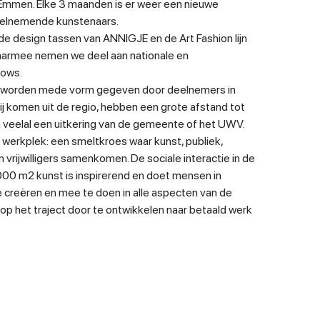
 Emmen. Elke 3 maanden is er weer een nieuwe
eelnemende kunstenaars.
 de design tassen van ANNIGJE en de Art Fashion lijn
armee nemen we deel aan nationale en
hows.
ery worden mede vorm gegeven door deelnemers in
ij komen uit de regio, hebben een grote afstand tot
veelal een uitkering van de gemeente of het UWV.
e werkplek: een smeltkroes waar kunst, publiek,
vrijwilligers samenkomen. De sociale interactie in de
000 m2 kunst is inspirerend en doet mensen in
creëren en mee te doen in alle aspecten van de
ng op het traject door te ontwikkelen naar betaald werk