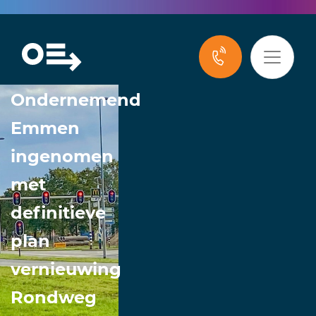
Nieuws
Ondernemend
Emmen
ingenomen
met
definitieve
plan
vernieuwing
Rondweg