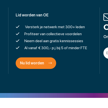
Lid worden van OE
O
Versterk je netwerk met 300+ leden
Profiteer van collectieve voordelen
On
Neem deel aan gratis kennissessies
Al vanaf € 300,- p.j. bij 5 of minder FTE
Nu lid worden