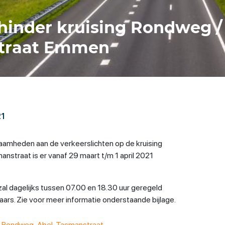
hinder kruising Rondweg /
traat Emmen
21
mheden aan de verkeerslichten op de kruising
straat is er vanaf 29 maart t/m 1 april 2021
zal dagelijks tussen 07.00 en 18.30 uur geregeld
ars. Zie voor meer informatie onderstaande bijlage.
-Rondweg-Abel-Tasmanstraat-