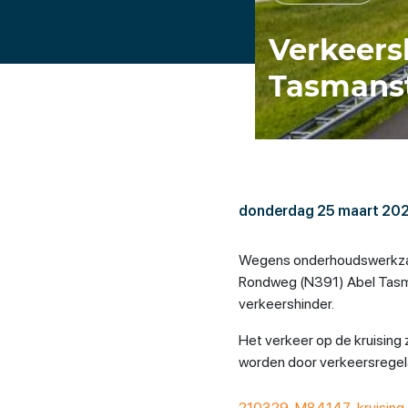
Verkeers
Tasmans
donderdag 25 maart 20
Wegens onderhoudswerkzaa
Rondweg (N391) Abel Tasman
verkeershinder.
Het verkeer op de kruising 
worden door verkeersregela
210329-M84147-kruising