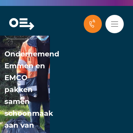
Nieuws
Ondernemend
Emmen en
EMCO
pakken
samen
schoonmaak
aan van