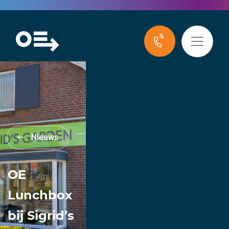
Nieuws
OE
Lunchbox
bij Sigrid’s