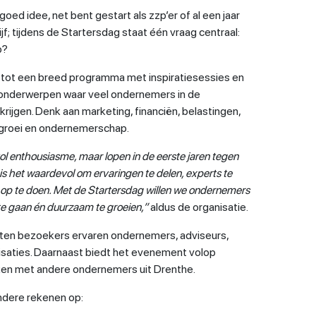
oed idee, net bent gestart als zzp’er of al een jaar
f; tijdens de Startersdag staat één vraag centraal:
p?
 tot een breed programma met inspiratiesessies en
 onderwerpen waar veel ondernemers in de
ijgen. Denk aan marketing, financiën, belastingen,
 groei en ondernemerschap.
l enthousiasme, maar lopen in de eerste jaren tegen
n is het waardevol om ervaringen te delen, experts te
 op te doen. Met de Startersdag willen we ondernemers
te gaan én duurzaam te groeien,”
aldus de organisatie.
en bezoekers ervaren ondernemers, adviseurs,
nisaties. Daarnaast biedt het evenement volop
en met andere ondernemers uit Drenthe.
dere rekenen op: