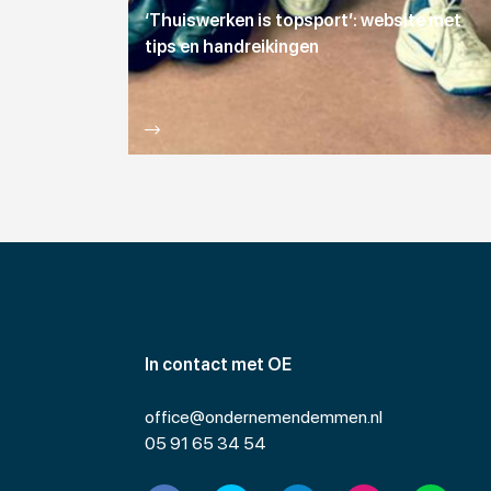
‘Thuiswerken is topsport’: website met
tips en handreikingen
In contact met OE
office@ondernemendemmen.nl
05 91 65 34 54