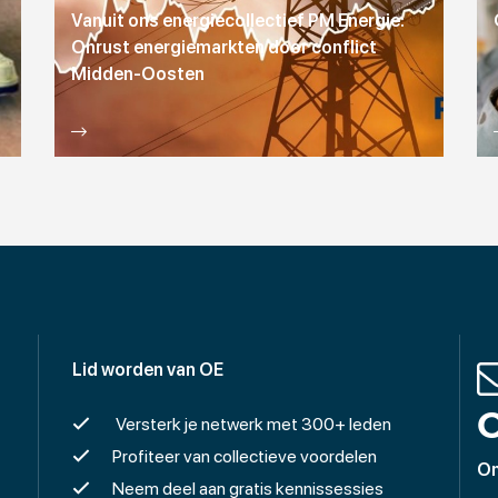
Vanuit ons energiecollectief PM Energie:
Onrust energiemarkten door conflict
Midden-Oosten
Lid worden van OE
O
Versterk je netwerk met 300+ leden
Profiteer van collectieve voordelen
On
Neem deel aan gratis kennissessies