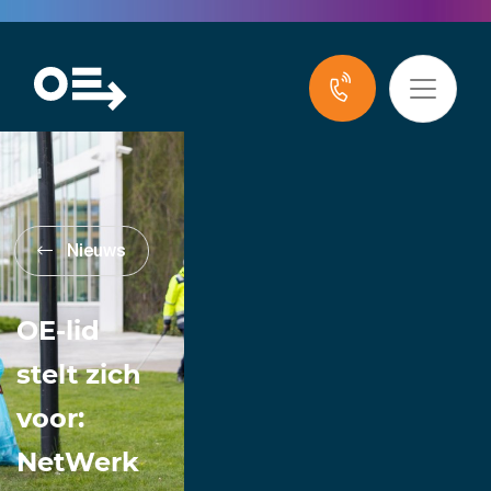
Nieuws
OE-lid
stelt zich
voor:
NetWerk