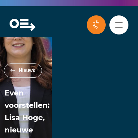
Nieuws
Even
voorstellen:
Lisa Hoge,
nieuwe