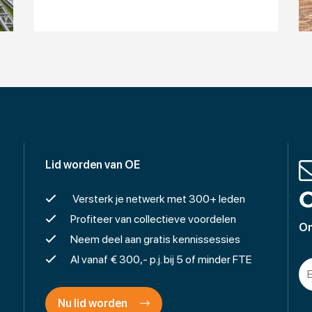
Lid worden van OE
O
Versterk je netwerk met 300+ leden
Profiteer van collectieve voordelen
On
Neem deel aan gratis kennissessies
Al vanaf € 300,- p.j. bij 5 of minder FTE
Nu lid worden