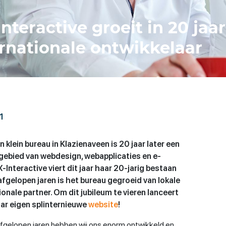
Interactive groeit in 20 jaar
ernationale ontwikkelaar
1
n klein bureau in Klazienaveen is 20 jaar later een
gebied van webdesign, webapplicaties en e-
Interactive viert dit jaar haar 20-jarig bestaan
afgelopen jaren is het bureau gegroeid van lokale
nale partner. Om dit jubileum te vieren lanceert
ar eigen splinternieuwe
website
!
 afgelopen jaren hebben wij ons enorm ontwikkeld en