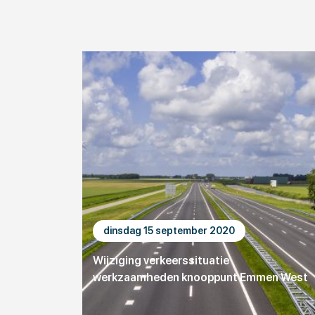
dinsdag 15 september 2020
Wijziging verkeerssituatie
werkzaamheden knooppunt Emmen West