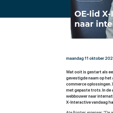
OE-lid X-
naar int
maandag 11 oktober 202
Wat ooit is gestart als ee
gevestigde naam op het 
commerce oplossingen. X-
met gepaste trots. In de 
webbouwer naar internatio
X-Interactive vandaag ha
Ate Bontjer, eigenaar: “De