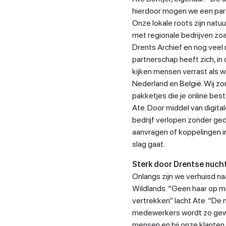
hierdoor mogen we een part
Onze lokale roots zijn natuu
met regionale bedrijven zoa
Drents Archief en nog veel 
partnerschap heeft zich, in
kijken mensen verrast als 
Nederland en België. Wij zor
pakketjes die je online be
Ate. Door middel van digit
bedrijf verlopen zonder ged
aanvragen of koppelingen 
slag gaat.
Sterk door Drentse nuch
Onlangs zijn we verhuisd n
Wildlands. “Geen haar op mi
vertrekken” lacht Ate. “De 
medewerkers wordt zo gewa
mensen en bij onze klanten.