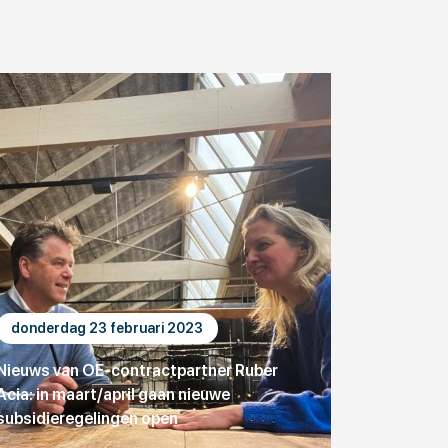
donderdag 23 februari 2023
Nieuws van OE-contractpartner Ruber
Acia: in maart/april gaan nieuwe
subsidieregelingen open