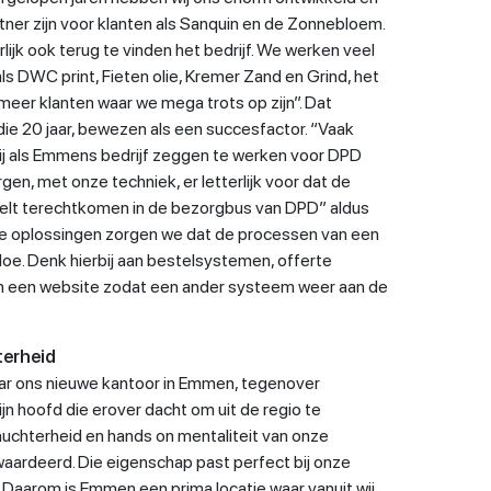
ner zijn voor klanten als Sanquin en de Zonnebloem.
rlijk ook terug te vinden het bedrijf. We werken veel
ls DWC print, Fieten olie, Kremer Zand en Grind, het
meer klanten waar we mega trots op zijn”. Dat
 die 20 jaar, bewezen als een succesfactor. “Vaak
wij als Emmens bedrijf zeggen te werken voor DPD
gen, met onze techniek, er letterlijk voor dat de
stelt terechtkomen in de bezorgbus van DPD” aldus
ale oplossingen zorgen we dat de processen van een
oe. Denk hierbij aan bestelsystemen, offerte
in een website zodat een ander systeem weer aan de
terheid
aar ons nieuwe kantoor in Emmen, tegenover
jn hoofd die erover dacht om uit de regio te
nuchterheid en hands on mentaliteit van onze
ardeerd. Die eigenschap past perfect bij onze
 Daarom is Emmen een prima locatie waar vanuit wij