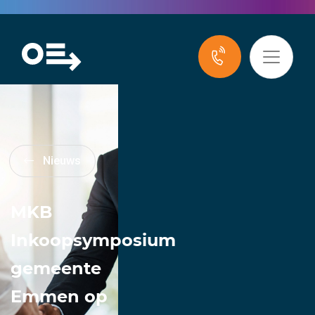
Nieuws
MKB
Inkoopsymposium
gemeente
Emmen op