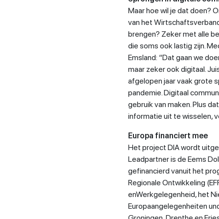
Maar hoe wil je dat doen? 
van het Wirtschaftsverban
brengen? Zeker met alle be
die soms ook lastig zijn. M
Emsland: “Dat gaan we doen
maar zeker ook digitaal. Ju
afgelopen jaar vaak grote
pandemie. Digitaal communi
gebruik van maken. Plus da
informatie uit te wisselen, 
Europa financiert mee
Het project DIA wordt uitg
Leadpartner is de Eems Dol
gefinancierd vanuit het pr
Regionale Ontwikkeling (EF
enWerkgelegenheid, het Ni
Europaangelegenheiten und 
Groningen, Drenthe en Fries