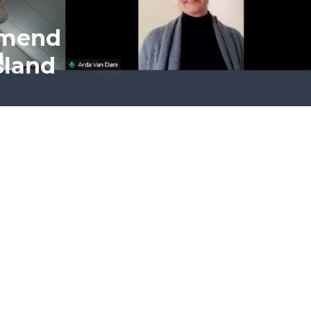
emend
sland