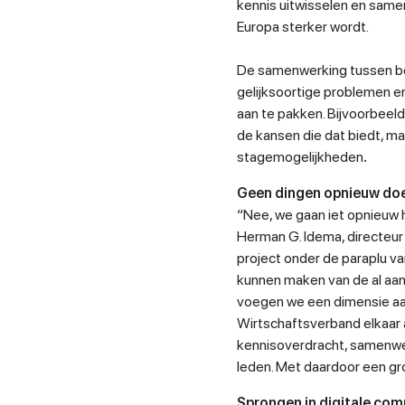
kennis uitwisselen en samen
Europa sterker wordt.
De samenwerking tussen be
gelijksoortige problemen e
aan te pakken. Bijvoorbeel
de kansen die dat biedt, m
stagemogelijkheden
.
Geen dingen opnieuw do
“Nee, we gaan iet opnieuw 
Herman G. Idema, directe
project onder de paraplu v
kunnen maken van de al aan
voegen we een dimensie a
Wirtschaftsverband elkaar 
kennisoverdracht, samenwe
leden. Met daardoor een gr
Sprongen in digitale co