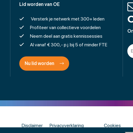
Lid worden van OE
O
Versterk je netwerk met 300+ leden
Profiteer van collectieve voordelen
On
Neem deel aan gratis kennissessies
Al vanaf € 300,- p.j. bij 5 of minder FTE
Nu lid worden
Disclaimer
Privacyverklaring
Cookies