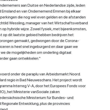
Ondernemers aan Duitse en Nederlandse zijde, leden
d Emsland en van Ondernemend Emmen bij elkaar
perkingen die nog wel even gelden en de afstanden
echtild Wessling, manager van het Wirtschaftsverband
 op hybride wijze. Zowel fysiek, met bijeenkomsten,
ist op dit laatste gebied hebben bedrijven het
 sprongen gemaakt, gedwongen door de Corona-
ceren is heel snel ingeburgerd en daar gaan we
t we de mogelijkheden om onderling digitaal
verder gaan ontwikkelen.”
evoerd onder de paraplu van Arbeidsmarkt Noord.
lard regio in Bad Nieuweschans. Het project wordt
ogramma Interreg V-A, door het Europees Fonds voor
RO), het Ministerie vanSociale zaken
edersächsische Ministerium für Bundes- und
Regionale Entwicklung, plus de provincies
land.