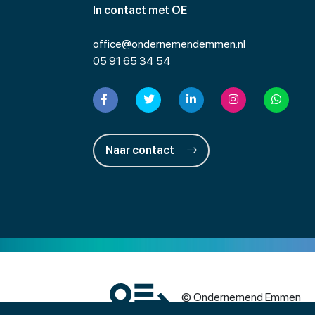
In contact met OE
office@ondernemendemmen.nl
05 91 65 34 54
Naar contact
© Ondernemend Emmen