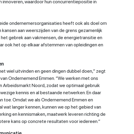
 innoveren, waardoor hun concurrentiepositie in
ide ondernemersorganisaties heeft ook als doel om
n kansen aan weerszijden van de grens gezamenlijk
d het gebrek aan vakmensen, de energietransitie en
aar ook het op elkaar afstemmen van opleidingen en
en
het wiel uitvinden en geen dingen dubbel doen,” zegt
ur van Ondernemend Emmen. “We werken met ons
an Arbeidsmarkt Noord, zodat we optimaal gebruik
wezige kennis en al bestaande netwerken. En daar
an toe. Omdat we als Ondernemend Emmen en
al wat langer kennen, kunnen we op het gebied van
rking en kennismaken, maatwerk leveren richting de
otere kans op concrete resultaten voor iedereen.“
mmunicatie