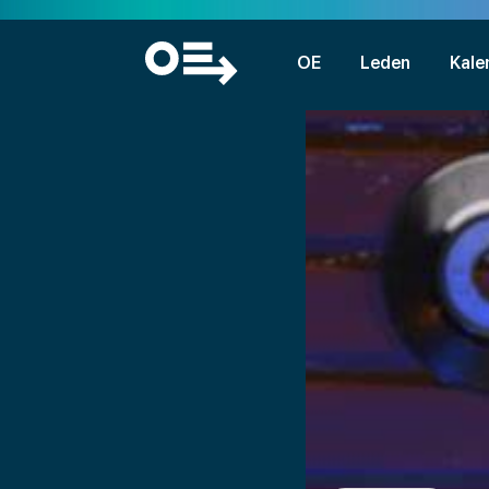
OE
Leden
Kale