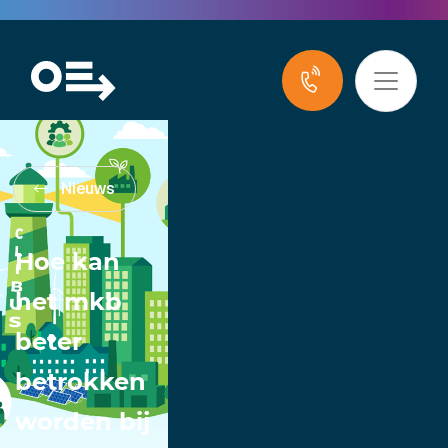
Nieuws
Hoe kan
het mkb
beter
betrokken
worden bij