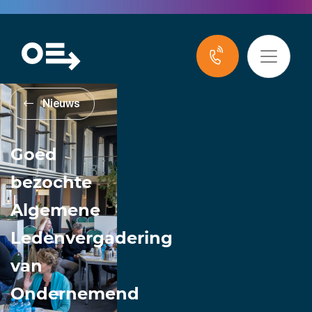
Nieuws
Goed
bezochte
Algemene
Ledenvergadering
van
Ondernemend