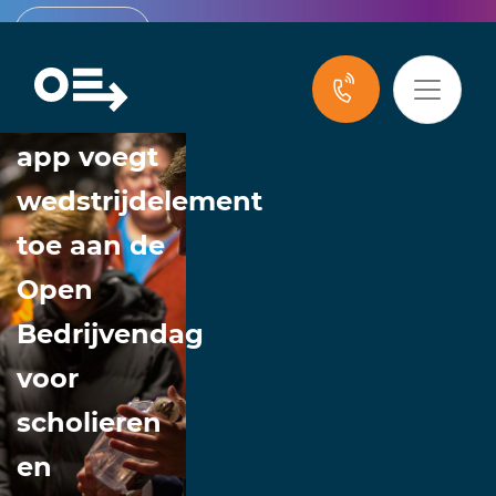
Nieuws
Nieuwe
app voegt
wedstrijdelement
toe aan de
Open
Bedrijvendag
voor
scholieren
en