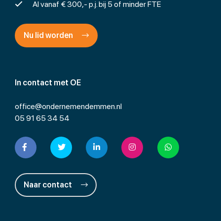
Al vanaf € 300,- p.j. bij 5 of minder FTE
Nu lid worden
In contact met OE
office@ondernemendemmen.nl
05 91 65 34 54
Naar contact