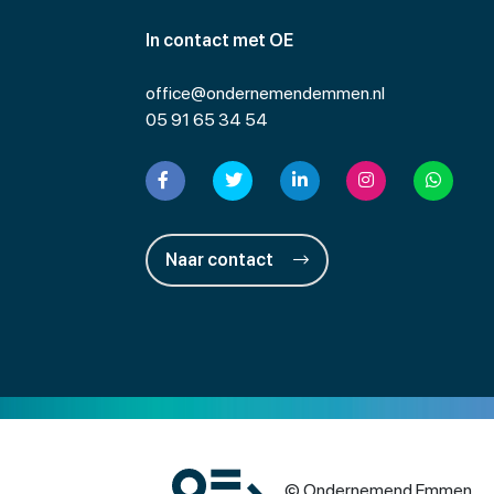
In contact met OE
office@ondernemendemmen.nl
05 91 65 34 54
Naar contact
© Ondernemend Emmen