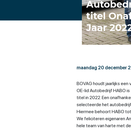
Autobedr
titel Ona
Jaar 202
maandag 20 december 
BOVAG houdt jaarlijks een v
OE-lid Autobedrijf HABO is
titel in 2022. Een onafhank
selecteerde het autobedrij
Hiermee behoort HABO tot 
We feliciteren eigenaren A
hele team van harte met de