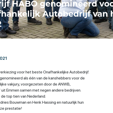
ijf HABO genomineerd vo
fhankelijk Autobedrijf van 
2
2021
erkiezing voor het beste Onafhankelijke Autobedrijf.
 genomineerd als één van de kanshebbers voor de
elijke vakjury, voorgezeten door de ANWB,
f uit Emmen samen met negen andere bedrijven.
de top tien van Nederland.
ndries Bouwman en Henk Hassing en natuurlijk hun
ze prestatie!