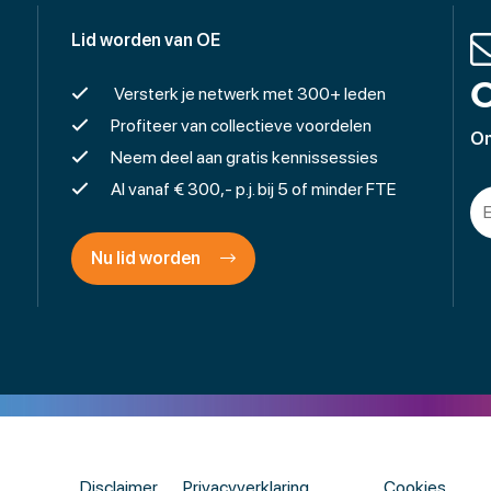
Lid worden van OE
O
Versterk je netwerk met 300+ leden
Profiteer van collectieve voordelen
On
Neem deel aan gratis kennissessies
Al vanaf € 300,- p.j. bij 5 of minder FTE
Nu lid worden
Disclaimer
Privacyverklaring
Cookies