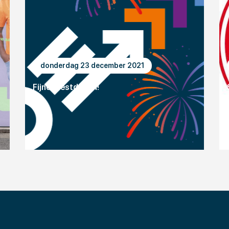
donderdag 23 december 2021
Fijne feestdagen!