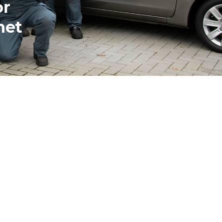
or
het