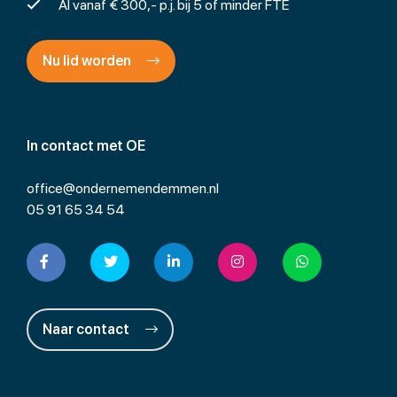
Al vanaf € 300,- p.j. bij 5 of minder FTE
Nu lid worden
In contact met OE
office@ondernemendemmen.nl
05 91 65 34 54
Naar contact